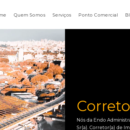
me
Quem Somos
Serviços
Ponto Comercial
B
Correto
Nós da Endo Administr
Sr(a). Corretor(a) de Im