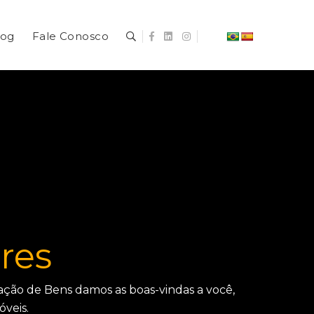
log
Fale Conosco
res
ação de Bens damos as boas-vindas a você,
óveis.