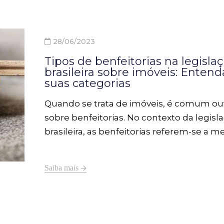
principalmente em relação à natureza e 
compensação das melhorias realizadas.
28/06/2023
Tipos de benfeitorias na legisla
brasileira sobre imóveis: Entend
suas categorias
Quando se trata de imóveis, é comum ouvi
sobre benfeitorias. No contexto da legisl
brasileira, as benfeitorias referem-se a m
realizadas em um imóvel que visam valor
ou aumentar seu uso e conforto.
Saiba mais