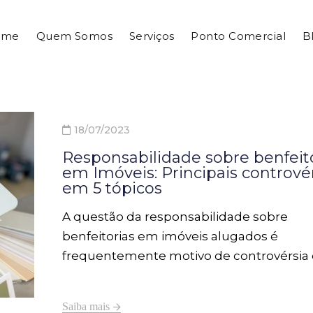
ome
Quem Somos
Serviços
Ponto Comercial
B
18/07/2023
Responsabilidade sobre benfeit
em Imóveis: Principais contrové
em 5 tópicos
A questão da responsabilidade sobre
benfeitorias em imóveis alugados é
frequentemente motivo de controvérsia 
locadores (proprietários) e locatários
(inquilinos). As divergências surgem
Saiba mais