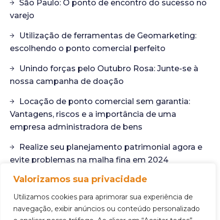
São Paulo: O ponto de encontro do sucesso no
varejo
Utilização de ferramentas de Geomarketing:
escolhendo o ponto comercial perfeito
Unindo forças pelo Outubro Rosa: Junte-se à
nossa campanha de doação
Locação de ponto comercial sem garantia:
Vantagens, riscos e a importância de uma
empresa administradora de bens
Realize seu planejamento patrimonial agora e
evite problemas na malha fina em 2024
Valorizamos sua privacidade
Desvendando o potencial dos imóveis não
anunciados: Sua próxima oportunidade de ponto
Utilizamos cookies para aprimorar sua experiência de
comercial
navegação, exibir anúncios ou conteúdo personalizado