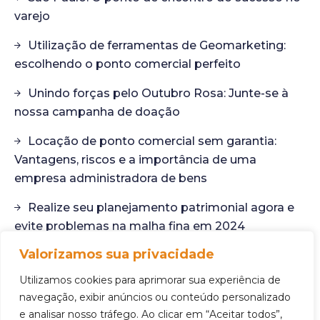
varejo
Utilização de ferramentas de Geomarketing:
escolhendo o ponto comercial perfeito
Unindo forças pelo Outubro Rosa: Junte-se à
nossa campanha de doação
Locação de ponto comercial sem garantia:
Vantagens, riscos e a importância de uma
empresa administradora de bens
Realize seu planejamento patrimonial agora e
evite problemas na malha fina em 2024
Valorizamos sua privacidade
Desvendando o potencial dos imóveis não
anunciados: Sua próxima oportunidade de ponto
Utilizamos cookies para aprimorar sua experiência de
comercial
navegação, exibir anúncios ou conteúdo personalizado
e analisar nosso tráfego. Ao clicar em “Aceitar todos”,