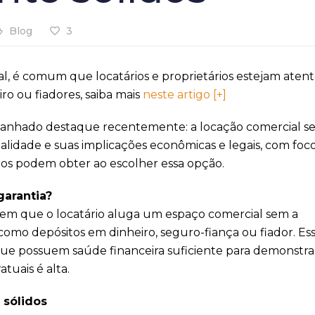
Blog
3
l, é comum que locatários e proprietários estejam atent
ro ou fiadores, saiba mais
neste artigo [+]
ganhado destaque recentemente: a locação comercial s
dalidade e suas implicações econômicas e legais, com foc
dos podem obter ao escolher essa opção.
garantia?
 em que o locatário aluga um espaço comercial sem a
 como depósitos em dinheiro, seguro-fiança ou fiador. Es
que possuem saúde financeira suficiente para demonstr
tuais é alta.
 sólidos