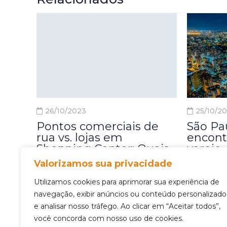
26/10/2023
25/10/2
Pontos comerciais de
São Pa
rua vs. lojas em
encont
Shopping Center: Quais
varejo
são as diferenças?
Valorizamos sua privacidade
Em um c
Ao decidir abrir um negócio,
Utilizamos cookies para aprimorar sua experiência de
(Custo d
navegação, exibir anúncios ou conteúdo personalizado
uma das escolhas
Clientes)
e analisar nosso tráfego. Ao clicar em “Aceitar todos”,
fundamentais que os
alto nas 
você concorda com nosso uso de cookies.
empreendedores enfrentam é
posiciona