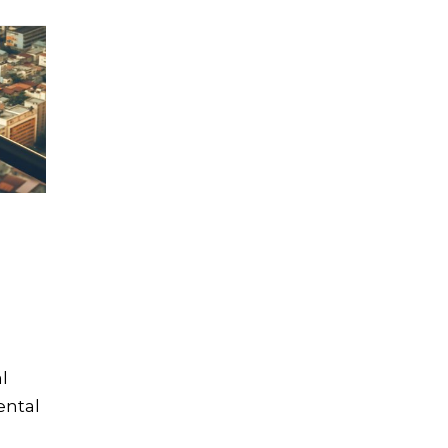
l
ental
er