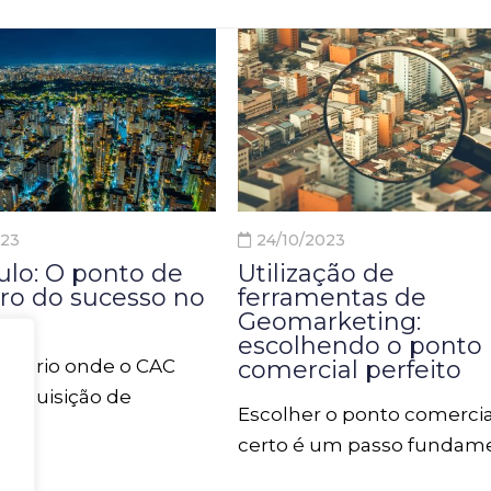
023
24/10/2023
ulo: O ponto de
Utilização de
ro do sucesso no
ferramentas de
Geomarketing:
escolhendo o ponto
enário onde o CAC
comercial perfeito
e Aquisição de
Escolher o ponto comercia
 está cada vez mais
certo é um passo fundam
estratégias de
para o sucesso de qualqu
mento digital, , os