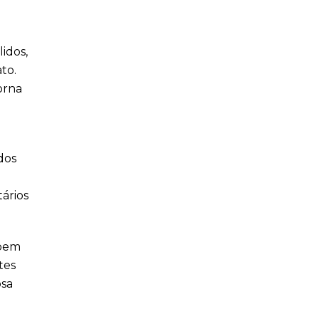
idos,
to.
orna
dos
ários
 bem
tes
osa