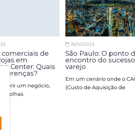
023
25/10/2023
 comerciais de
São Paulo: O ponto 
 lojas em
encontro do sucesso
ng Center: Quais
varejo
diferenças?
Em um cenário onde o CA
r abrir um negócio,
(Custo de Aquisição de
escolhas
Clientes) está cada vez ma
tais que os
alto nas estratégias de
dedores enfrentam é
posicionamento digital, , o
ação. Duas opções
pontos comerciais físicos
ão pontos comerciais
São Paulo se apresentam