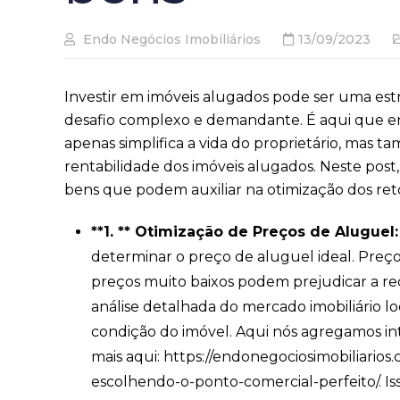
Endo Negócios Imobiliários
13/09/2023
Investir em imóveis alugados pode ser uma estr
desafio complexo e demandante. É aqui que ent
apenas simplifica a vida do proprietário, ma
rentabilidade dos imóveis alugados. Neste pos
bens que podem auxiliar na otimização dos reto
**1. ** Otimização de Preços de Aluguel:
determinar o preço de aluguel ideal. Preço
preços muito baixos podem prejudicar a re
análise detalhada do mercado imobiliário l
condição do imóvel. Aqui nós agregamos in
mais aqui: https://endonegociosimobiliario
escolhendo-o-ponto-comercial-perfeito/. Is