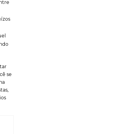
ntre
uízos
uel
endo
tar
cê se
na
tas,
ios