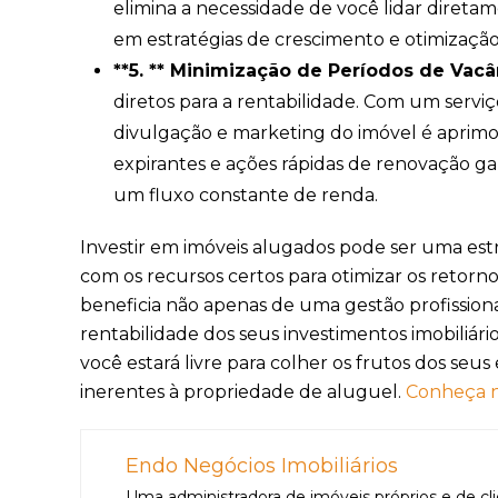
elimina a necessidade de você lidar diret
em estratégias de crescimento e otimização
**5. ** Minimização de Períodos de Vacâ
diretos para a rentabilidade. Com um serviç
divulgação e marketing do imóvel é aprimor
expirantes e ações rápidas de renovação
um fluxo constante de renda.
Investir em imóveis alugados pode ser uma est
com os recursos certos para otimizar os retorn
beneficia não apenas de uma gestão profissio
rentabilidade dos seus investimentos imobiliári
você estará livre para colher os frutos dos s
inerentes à propriedade de aluguel.
Conheça n
Endo Negócios Imobiliários
Uma administradora de imóveis próprios e de cl