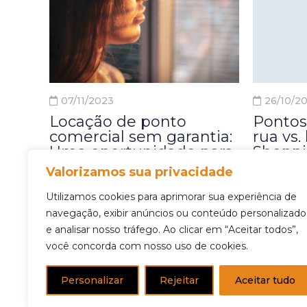
07/11/2023
26/10/2
Locação de ponto
Pontos
comercial sem garantia:
rua vs.
Uma oportunidade para
Shoppi
locatários
são as 
Valorizamos sua privacidade
financeiramente sólidos
Ao decidi
Utilizamos cookies para aprimorar sua experiência de
Ao considerar a locação
navegação, exibir anúncios ou conteúdo personalizado
uma das 
comercial sem garantia, é
e analisar nosso tráfego. Ao clicar em “Aceitar todos”,
fundamen
você concorda com nosso uso de cookies.
fundamental comprovar a sua
empreen
boa saúde financeira, bem
a localiz
Personalizar
Rejeitar
Aceitar tudo
como a capacidade de manter
comuns s
um histórico sólido de