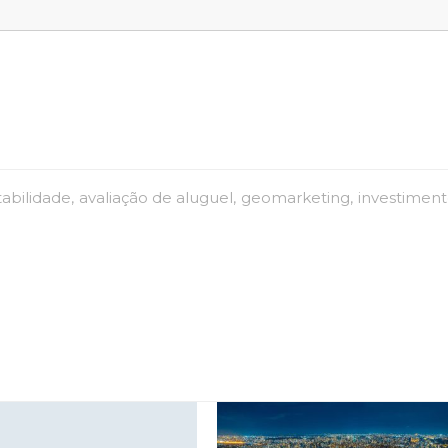
abilidade
avaliação de aluguel
geomarketing
investimen