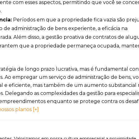
amente com esses aspectos, permitindo que você se conce
.
ncia:
Períodos em que a propriedade fica vazia são prej
o de administração de bens experiente, a eficácia na
ada. Além disso, a gestão proativa de contratos de alug
 garantem que a propriedade permaneça ocupada, mant
ratégia de longo prazo lucrativa, mas é fundamental con
os. Ao empregar um serviço de administração de bens, vo
nal e eficiente, mas também de um aumento substancial 
os. Delegando as complexidades da gestão para especialis
eus empreendimentos enquanto se protege contra os desaf
ossos planos [+]
ientes. Valorizamos em nossa cultura empresarial a proximidade