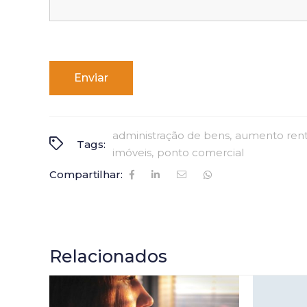
Alternative:
administração de bens
aumento rent
Tags:
imóveis
ponto comercial
Compartilhar:
Relacionados