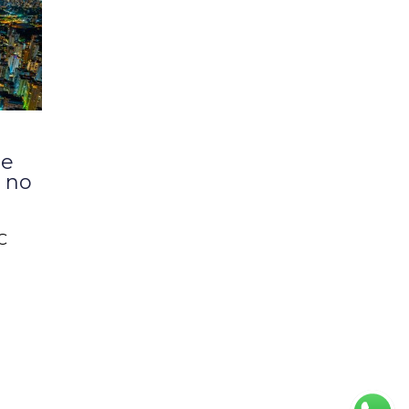
de
 no
C
is
s
 em
 como