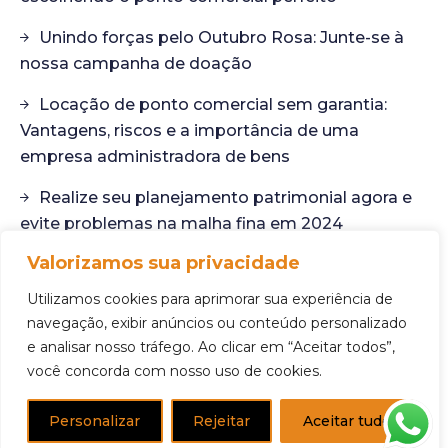
Unindo forças pelo Outubro Rosa: Junte-se à
nossa campanha de doação
Locação de ponto comercial sem garantia:
Vantagens, riscos e a importância de uma
empresa administradora de bens
Realize seu planejamento patrimonial agora e
evite problemas na malha fina em 2024
Valorizamos sua privacidade
Desvendando o potencial dos imóveis não
anunciados: Sua próxima oportunidade de ponto
Utilizamos cookies para aprimorar sua experiência de
comercial
navegação, exibir anúncios ou conteúdo personalizado
e analisar nosso tráfego. Ao clicar em “Aceitar todos”,
você concorda com nosso uso de cookies.
Personalizar
Rejeitar
Aceitar tudo