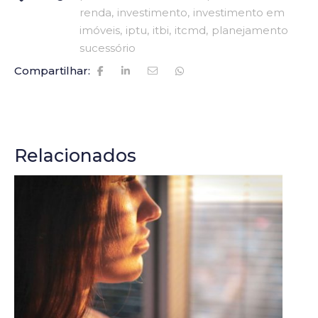
renda
investimento
investimento em
imóveis
iptu
itbi
itcmd
planejamento
sucessório
Compartilhar:
Relacionados