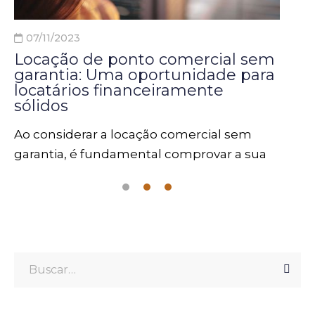
07/11/2023
26/1
Locação de ponto comercial sem
Pont
garantia: Uma oportunidade para
em S
locatários financeiramente
as d
sólidos
Ao de
Ao considerar a locação comercial sem
escol
garantia, é fundamental comprovar a sua
empr
boa saúde financeira, bem como a
local
capacidade de manter um histórico sólido
ponto
de cumprimento de contratos.
shopp