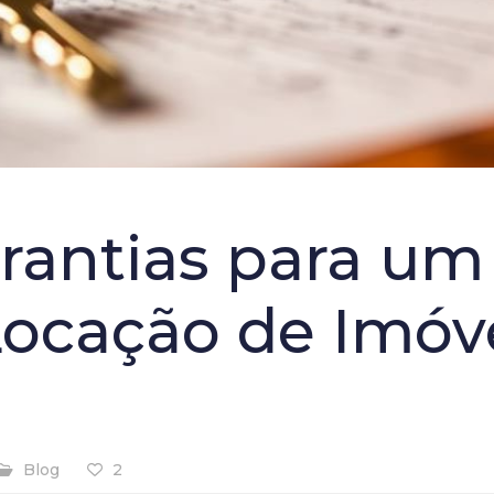
arantias para um
Locação de Imóv
Blog
2