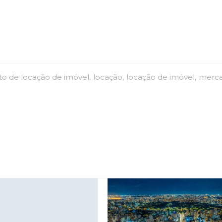
to de locação de imóvel
locação
locação de imóvel
merc