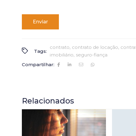
Alternative:
contrato
contrato de locação
contra
Tags:
imobiliário
seguro-fiança
Compartilhar:
Relacionados