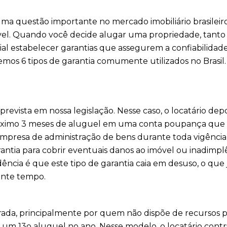
 uma questão importante no mercado imobiliário brasileiro
vel. Quando você decide alugar uma propriedade, tanto
al estabelecer garantias que assegurem a confiabilidade
mos 6 tipos de garantia comumente utilizados no Brasil.
prevista em nossa legislação. Nesse caso, o locatário depo
máximo 3 meses de aluguel em uma conta poupança que
empresa de administração de bens durante toda vigência
rantia para cobrir eventuais danos ao imóvel ou inadimpl
dência é que este tipo de garantia caia em desuso, o que 
ante tempo.
ada, principalmente por quem não dispõe de recursos p
 um 13o aluguel no ano. Nesse modelo, o locatário contr